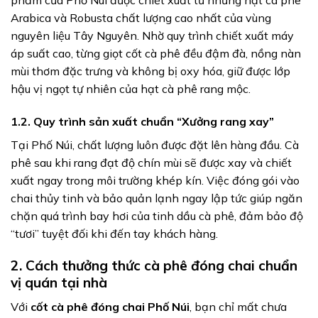
Arabica và Robusta chất lượng cao nhất của vùng
nguyên liệu Tây Nguyên. Nhờ quy trình chiết xuất máy
áp suất cao, từng giọt cốt cà phê đều đậm đà, nồng nàn
mùi thơm đặc trưng và không bị oxy hóa, giữ được lớp
hậu vị ngọt tự nhiên của hạt cà phê rang mộc.
1.2. Quy trình sản xuất chuẩn “Xưởng rang xay”
Tại Phố Núi, chất lượng luôn được đặt lên hàng đầu. Cà
phê sau khi rang đạt độ chín mùi sẽ được xay và chiết
xuất ngay trong môi trường khép kín. Việc đóng gói vào
chai thủy tinh và bảo quản lạnh ngay lập tức giúp ngăn
chặn quá trình bay hơi của tinh dầu cà phê, đảm bảo độ
“tươi” tuyệt đối khi đến tay khách hàng.
2. Cách thưởng thức cà phê đóng chai chuẩn
vị quán tại nhà
Với
cốt cà phê đóng chai Phố Núi
, bạn chỉ mất chưa