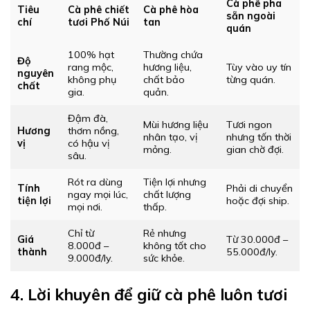
Cà phê pha
Tiêu
Cà phê chiết
Cà phê hòa
sẵn ngoài
chí
tươi Phố Núi
tan
quán
100% hạt
Thường chứa
Độ
rang mộc,
hương liệu,
Tùy vào uy tín
nguyên
không phụ
chất bảo
từng quán.
chất
gia.
quản.
Đậm đà,
Mùi hương liệu
Tươi ngon
Hương
thơm nồng,
nhân tạo, vị
nhưng tốn thời
vị
có hậu vị
mỏng.
gian chờ đợi.
sâu.
Rót ra dùng
Tiện lợi nhưng
Tính
Phải di chuyển
ngay mọi lúc,
chất lượng
tiện lợi
hoặc đợi ship.
mọi nơi.
thấp.
Chỉ từ
Rẻ nhưng
Giá
Từ 30.000đ –
8.000đ –
không tốt cho
thành
55.000đ/ly.
9.000đ/ly.
sức khỏe.
4. Lời khuyên để giữ cà phê luôn tươi