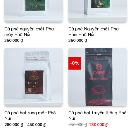
Cà phê nguyên chất Pha
Cà phê Nguyên chất Pha
máy Phố Núi
Phin Phố Núi
350.000
₫
350.000
₫
-8%
Cà phê hạt rang mộc Phố
Cà phê hạt truyền thống Phố
Núi
Núi
Khoảng
Giá
Giá
280.000
₫
–
450.000
₫
250.000
₫
230.000
₫
giá:
gốc
hiện