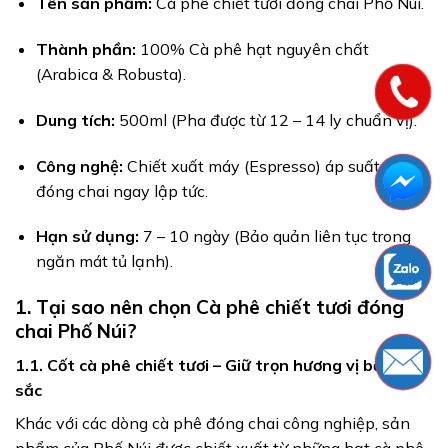
Tên sản phẩm:
Cà phê chiết tươi đóng chai Phố Núi.
Thành phần:
100% Cà phê hạt nguyên chất
(Arabica & Robusta).
Dung tích:
500ml (Pha được từ 12 – 14 ly chuẩn vị).
Công nghệ:
Chiết xuất máy (Espresso) áp suất cao,
đóng chai ngay lập tức.
Hạn sử dụng:
7 – 10 ngày (Bảo quản liên tục trong
ngăn mát tủ lạnh).
1. Tại sao nên chọn Cà phê chiết tươi đóng
chai Phố Núi?
1.1. Cốt cà phê chiết tươi – Giữ trọn hương vị bản bản
sắc
Khác với các dòng cà phê đóng chai công nghiệp, sản
phẩm của Phố Núi được chiết xuất từ những hạt cà phê