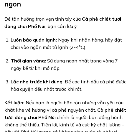
ngon
Để tận hưởng trọn vẹn tinh túy của
Cà phê chiết tươi
đóng chai Phố Núi
, bạn cần lưu ý:
Luôn bảo quản lạnh:
Ngay khi nhận hàng, hãy đặt
chai vào ngăn mát tủ lạnh (2-4°C).
Thời gian vàng:
Sử dụng ngon nhất trong vòng 7
ngày kể từ khi mở nắp.
Lắc nhẹ trước khi dùng:
Để các tinh dầu cà phê được
hòa quyện đều nhất trước khi rót.
Kết luận:
Nếu bạn là người bận rộn nhưng vẫn yêu cầu
khắt khe về hương vị cà phê nguyên chất,
Cà phê chiết
tươi đóng chai Phố Núi
chính là người bạn đồng hành
không thể thiếu. Tiện lợi, kinh tế và cực kỳ chất lượng –
hãy để Phố Núi mang cả không gian quán cà phê về