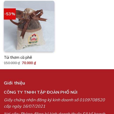
từ
là:
tại
280.000 ₫
250.000 ₫.
là:
đến
230.000 ₫.
450.000 ₫
-53%
Túi thơm cà phê
Giá
Giá
150.000
₫
70.000
₫
gốc
hiện
là:
tại
150.000 ₫.
là:
70.000 ₫.
Giới thiệu
CÔNG TY TNHH TẬP ĐOÀN PHỐ NÚI
Giấy chứng nhận đăng ký kinh doanh số 0109708520
cấp ngày 16/07/2021
Nơi cấp: Phòng đăng ký kinh doanh thuộc Sở kế hoạch