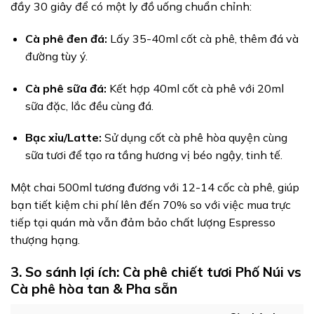
đầy 30 giây để có một ly đồ uống chuẩn chỉnh:
Cà phê đen đá:
Lấy 35-40ml cốt cà phê, thêm đá và
đường tùy ý.
Cà phê sữa đá:
Kết hợp 40ml cốt cà phê với 20ml
sữa đặc, lắc đều cùng đá.
Bạc xỉu/Latte:
Sử dụng cốt cà phê hòa quyện cùng
sữa tươi để tạo ra tầng hương vị béo ngậy, tinh tế.
Một chai 500ml tương đương với 12-14 cốc cà phê, giúp
bạn tiết kiệm chi phí lên đến 70% so với việc mua trực
tiếp tại quán mà vẫn đảm bảo chất lượng Espresso
thượng hạng.
3. So sánh lợi ích: Cà phê chiết tươi Phố Núi vs
Cà phê hòa tan & Pha sẵn